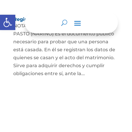
Abrir barra de herramientas
Registro Civil de Matrimonio
NOTARÍA TERCERA DEL CÍRCULO DE
PASTO (NARIÑO) Es el documento público
necesario para probar que una persona
está casada. En él se registran los datos de
quienes se casan y el acto del matrimonio.
Sirve para adquirir derechos y cumplir
obligaciones entre sí, ante la...