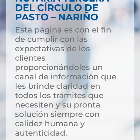
DEL CÍRCULO DE
PASTO – NARIÑO
Esta página es con el fin
de cumplir con las
expectativas de los
clientes
proporcionándoles un
canal de información que
les brinde claridad en
todos los trámites que
necesiten y su pronta
solución siempre con
calidez humana y
autenticidad.