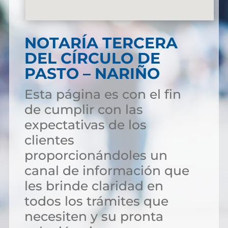
NOTARÍA TERCERA
DEL CÍRCULO DE
PASTO – NARIÑO
Esta página es con el fin
de cumplir con las
expectativas de los
clientes
proporcionándoles un
canal de información que
les brinde claridad en
todos los trámites que
necesiten y su pronta