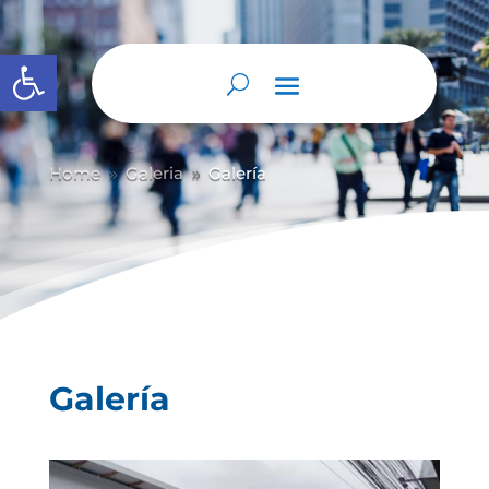
Abrir barra de herramientas
Home
Galeria
Galería
9
9
Galería