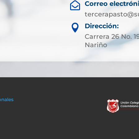
Correo electrón

tercerapasto@s
Dirección:

Carrera 26 No. 1
Nariño
onales