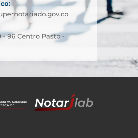
ico:
upernotariado.gov.co
9 - 96 Centro Pasto -