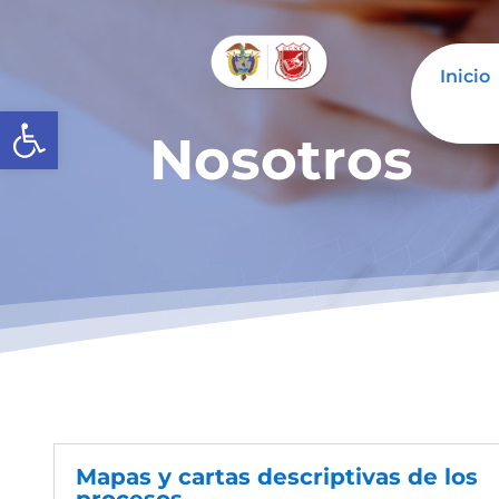
Inicio
Abrir barra de herramientas
Nosotros
Mapas y cartas descriptivas de los
procesos