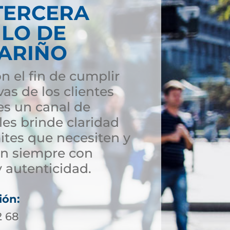
TERCERA
ULO DE
NARIÑO
n el fin de cumplir
vas de los clientes
s un canal de
es brinde claridad
ites que necesiten y
ón siempre con
 autenticidad.
ión:
2 68