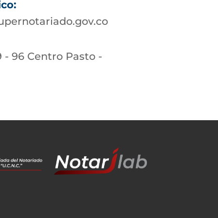
ico:
upernotariado.gov.co
9 - 96 Centro Pasto -