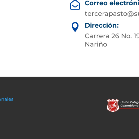
Correo electrón

tercerapasto@s
Dirección:

Carrera 26 No. 1
Nariño
onales