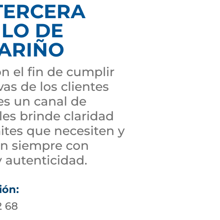
TERCERA
ULO DE
NARIÑO
n el fin de cumplir
vas de los clientes
s un canal de
es brinde claridad
ites que necesiten y
ón siempre con
 autenticidad.
ión:
2 68