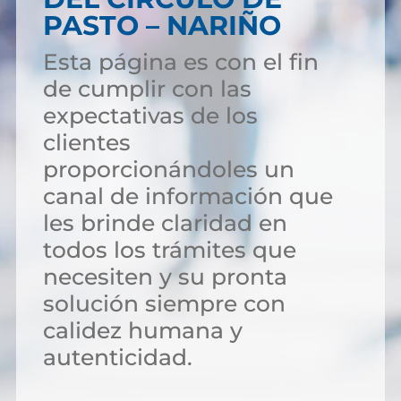
PASTO – NARIÑO
Esta página es con el fin
de cumplir con las
expectativas de los
clientes
proporcionándoles un
canal de información que
les brinde claridad en
todos los trámites que
necesiten y su pronta
solución siempre con
calidez humana y
autenticidad.