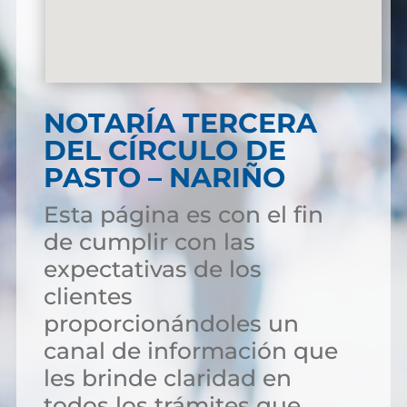
NOTARÍA TERCERA
DEL CÍRCULO DE
PASTO – NARIÑO
Esta página es con el fin
de cumplir con las
expectativas de los
clientes
proporcionándoles un
canal de información que
les brinde claridad en
todos los trámites que