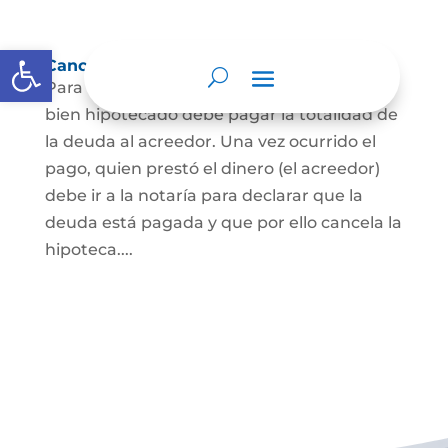
Abrir barra de herramientas
Cancelación de Hipoteca
Para cancelar una hipoteca, el dueño del
bien hipotecado debe pagar la totalidad de
la deuda al acreedor. Una vez ocurrido el
pago, quien prestó el dinero (el acreedor)
debe ir a la notaría para declarar que la
deuda está pagada y que por ello cancela la
hipoteca....