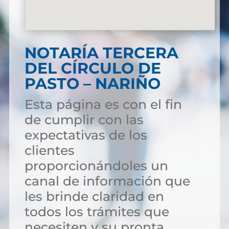
NOTARÍA TERCERA
DEL CÍRCULO DE
PASTO – NARIÑO
Esta página es con el fin
de cumplir con las
expectativas de los
clientes
proporcionándoles un
canal de información que
les brinde claridad en
todos los trámites que
necesiten y su pronta