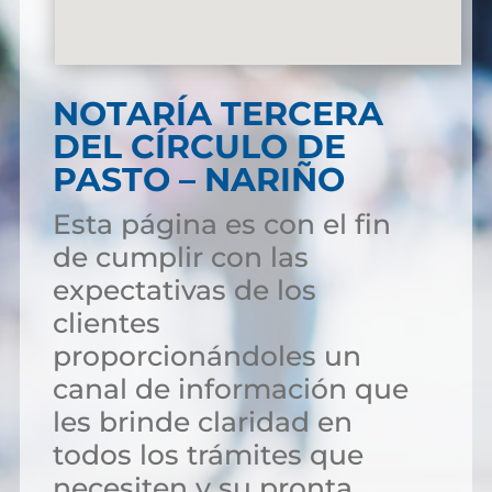
NOTARÍA TERCERA
DEL CÍRCULO DE
PASTO – NARIÑO
Esta página es con el fin
de cumplir con las
expectativas de los
clientes
proporcionándoles un
canal de información que
les brinde claridad en
todos los trámites que
necesiten y su pronta