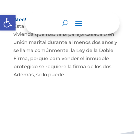
Abrir barra de herramientas
Afectación a Vivienda familiar
Esta protección la ordena la ley sobre la
vivienda que habita la pareja casada o en
unión marital durante al menos dos años y
se llama comúnmente, la Ley de la Doble
Firma, porque para vender el inmueble
protegido se requiere la firma de los dos.
Además, só lo puede...