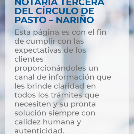
NOTARÍA TERCERA
DEL CÍRCULO DE
PASTO – NARIÑO
Esta página es con el fin
de cumplir con las
expectativas de los
clientes
proporcionándoles un
canal de información que
les brinde claridad en
todos los trámites que
necesiten y su pronta
solución siempre con
calidez humana y
autenticidad.