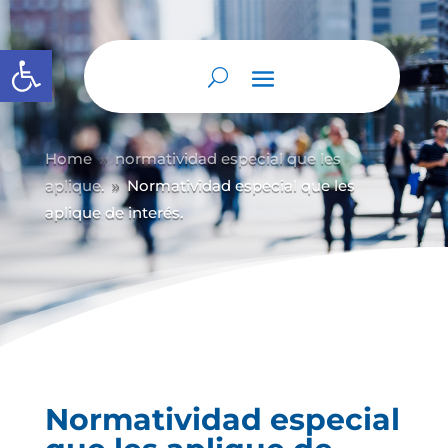
Abrir barra de herramientas
Home
normatividad especial que les
9
aplique.
Normatividad especial que les
9
aplique de interés.
Normatividad especial