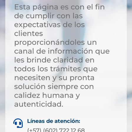
Esta página es con el fin
de cumplir con las
expectativas de los
clientes
proporcionándoles un
canal de información que
les brinde claridad en
todos los trámites que
necesiten y su pronta
solución siempre con
calidez humana y
autenticidad.
Líneas de atención:

(+57) (602) 722 12 68