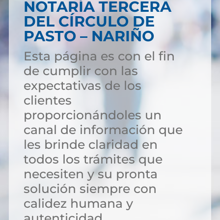
NOTARÍA TERCERA
DEL CÍRCULO DE
PASTO – NARIÑO
Esta página es con el fin
de cumplir con las
expectativas de los
clientes
proporcionándoles un
canal de información que
les brinde claridad en
todos los trámites que
necesiten y su pronta
solución siempre con
calidez humana y
autenticidad.