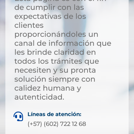
de cumplir con las
expectativas de los
clientes
proporcionándoles un
canal de información que
les brinde claridad en
todos los trámites que
necesiten y su pronta
solución siempre con
calidez humana y
autenticidad.
Líneas de atención:

(+57) (602) 722 12 68