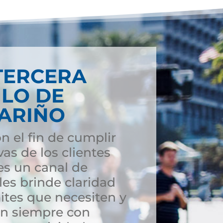
TERCERA
ULO DE
NARIÑO
n el fin de cumplir
vas de los clientes
s un canal de
es brinde claridad
ites que necesiten y
ón siempre con