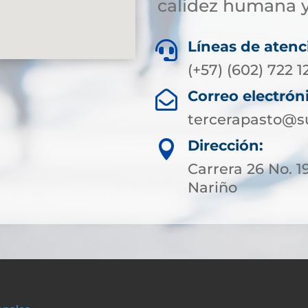
calidez humana y
Líneas de atenc

(+57) (602) 722 1
Correo electrón

tercerapasto@s
Dirección:

Carrera 26 No. 1
Nariño