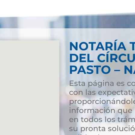
NOTARÍA 
DEL CÍRC
PASTO – 
Esta página es co
con las expectati
proporcionándole
información que l
en todos los trám
su pronta soluci