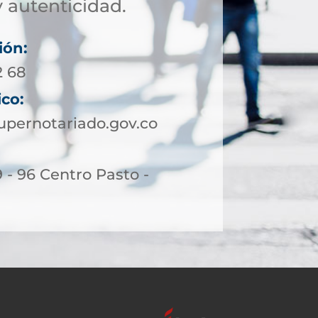
 autenticidad.
ión:
2 68
ico:
upernotariado.gov.co
9 - 96 Centro Pasto -