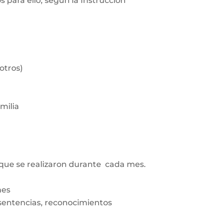
 para ello, según la Instrucción
otros)
milia
 que se realizaron durante cada mes.
mes
 sentencias, reconocimientos