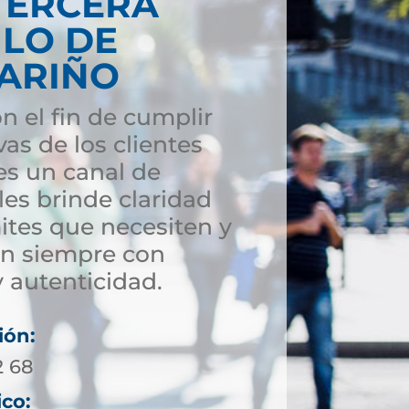
TERCERA
ULO DE
NARIÑO
n el fin de cumplir
vas de los clientes
s un canal de
es brinde claridad
ites que necesiten y
ón siempre con
 autenticidad.
ión:
2 68
ico: