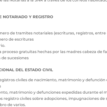
as Notarías a la SNR a través de los correos habilitados
E NOTARIADO Y REGISTRO
ero de tramites notariales (escrituras, registros, entre 
mero de escrituras
io.
a proceso gratuitas hechas por las madres cabeza de fa
os de sucesiones
IONAL DEL ESTADO CIVIL
registros civiles de nacimiento, matrimonio y defunción
s
miento, matrimonio y defunciones expedidas durante el 
os registro civiles sobre adopciones, impugnaciones de
ibro de varios.