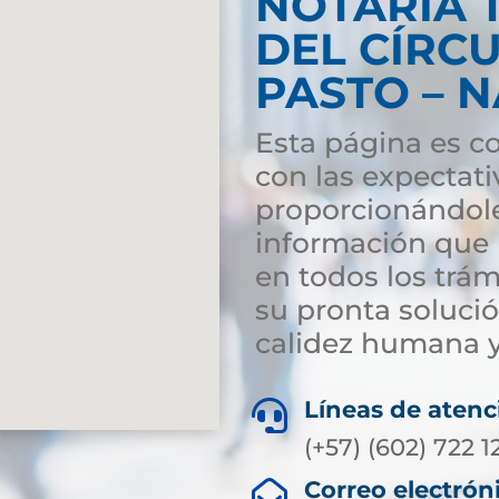
NOTARÍA 
DEL CÍRC
PASTO – 
Esta página es co
con las expectati
proporcionándole
información que l
en todos los trám
su pronta soluci
calidez humana y
Líneas de atenc

(+57) (602) 722 1
Correo electrón
