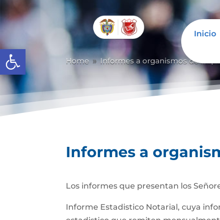
Inicio
Abrir barra de herramientas
Home
Informes a organismos de inspec
9
Informes a organism
Los informes que presentan los Señore
Informe Estadistico Notarial, cuya inf