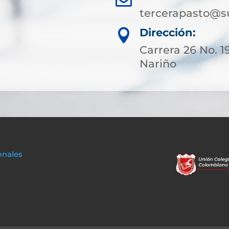
tercerapasto@s
Dirección:

Carrera 26 No. 1
Nariño
onales